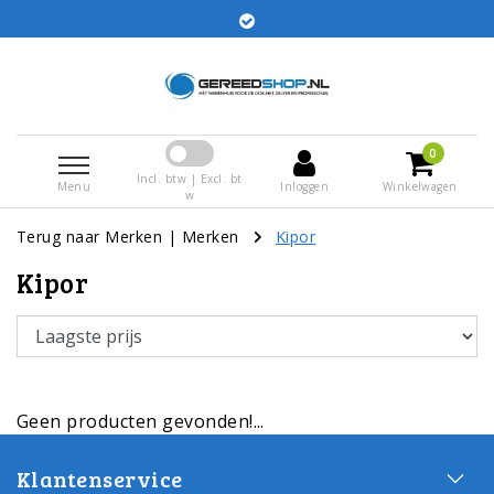
Bestellingen voor 15:00 besteld worden dezelfde dag
verstuurd
0
Incl. btw | Excl. bt
Menu
Inloggen
Winkelwagen
w
Terug naar Merken
|
Merken
Kipor
Kipor
Geen producten gevonden!...
Klantenservice