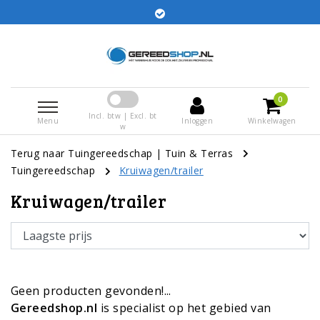
Bestellingen voor 15:00 besteld worden dezelfde dag
verstuurd
0
Incl. btw | Excl. bt
Menu
Inloggen
Winkelwagen
w
Terug naar Tuingereedschap
|
Tuin & Terras
Tuingereedschap
Kruiwagen/trailer
Kruiwagen/trailer
Geen producten gevonden!...
Gereedshop.nl
is specialist op het gebied van