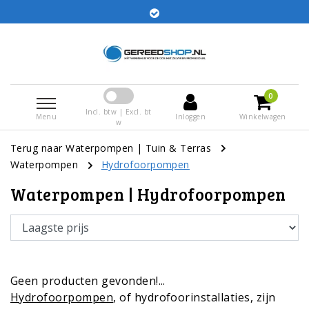
Bestellingen voor 15:00 besteld worden dezelfde dag
verstuurd
0
Incl. btw | Excl. bt
Menu
Inloggen
Winkelwagen
w
Terug naar Waterpompen
|
Tuin & Terras
Waterpompen
Hydrofoorpompen
Waterpompen | Hydrofoorpompen
Geen producten gevonden!...
Hydrofoorpompen
, of hydrofoorinstallaties, zijn