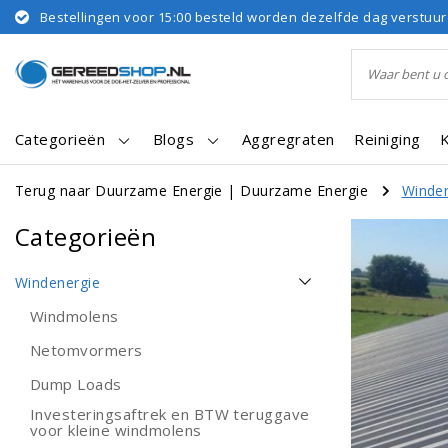
Bestellingen voor 15:00 besteld worden dezelfde dag verstuu
Categorieën
Blogs
Aggregraten
Reiniging
Terug naar Duurzame Energie
|
Duurzame Energie
Winde
Categorieën
Windenergie
Windmolens
Netomvormers
Dump Loads
Investeringsaftrek en BTW teruggave
voor kleine windmolens