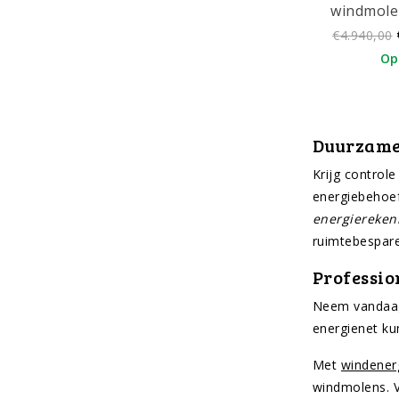
windmole
€4.940,00
Op
Duurzame
Krijg control
energiebehoef
energiereken
ruimtebespare
Professio
Neem vandaag 
energienet ku
Met
windener
windmolens. V