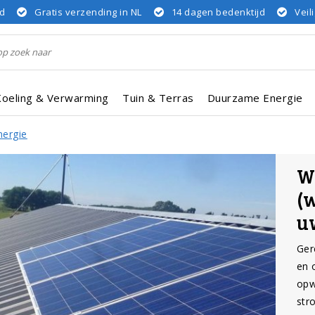
rd
Gratis verzending in NL
14 dagen bedenktijd
Veil
Koeling & Verwarming
Tuin & Terras
Duurzame Energie
nergie
W
(
u
Ger
en 
opw
str