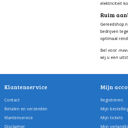
elektriciteit
Ruim aan
Gereedshop.nl
bedrijven teg
optimaal ren
Bel voor
meer
wij u een uits
Klantenservice
Mijn acco
Contact
Registreren
Betalen en verzenden
Mijn bestellin
Klantenservice
Mijn tickets
Disclaimer
Mijn verlanglij