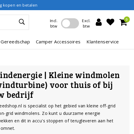
ig kopen en betalen
0
Incl.
Excl.
btw
btw
Gereedschap
Camper Accessoires
Klantenservice
indenergie | Kleine windmolen
windturbine) voor thuis of bij
w bedrijf
eedshop.nl is specialist op het gebied van kleine off-grid
on-grid windmolens. Zo kunt u duurzame energie
ekken en dit in accu's stoppen of terugleveren aan het
oomnet.