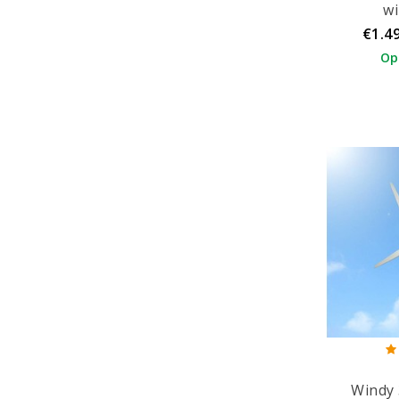
w
€1.4
Op
Windy 