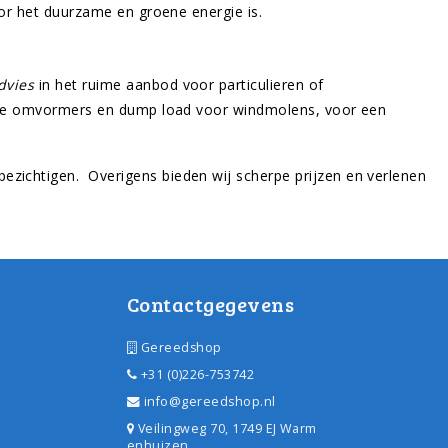
or het
duurzame en groene energie is.
dvies
in het ruime aanbod voor particulieren of
digde omvormers en dump load voor windmolens, voor een
zichtigen. Overigens bieden wij scherpe prijzen en verlenen
Contactgegevens
Gereedshop
+31 (0)226-753742
info@gereedshop.nl
Veilingweg 70, 1749 EJ Warm
enhuizen