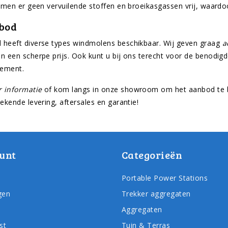
 komen er geen vervuilende stoffen en broeikasgassen vrij, waardo
bod
 heeft diverse types windmolens beschikbaar. Wij geven graag
a
en een scherpe prijs. Ook kunt u bij ons terecht voor de beno
dement.
 informatie
of kom langs in onze showroom om het aanbod te be
tekende levering, aftersales en garantie!
unt
Categorieën
Portable Power Stations
gen
Trekker aggregaten
Aggregaten
st
Tuin & Terras