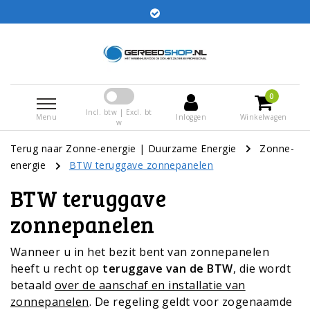
Bestellingen voor 15:00 besteld worden dezelfde dag
verstuurd
0
Incl. btw | Excl. bt
Menu
Inloggen
Winkelwagen
w
Terug naar Zonne-energie
|
Duurzame Energie
Zonne-
energie
BTW teruggave zonnepanelen
BTW teruggave
zonnepanelen
Wanneer u in het bezit bent van zonnepanelen
heeft u recht op
teruggave van de BTW
, die wordt
betaald
over de aanschaf en installatie van
zonnepanelen
. De regeling geldt voor zogenaamde