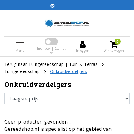
ellingen voor 15:00 besteld worden dezelfde dag
verstuurd
0
Incl. btw | Excl. bt
Menu
Inloggen
Winkelwagen
w
Terug naar Tuingereedschap
|
Tuin & Terras
Tuingereedschap
Onkruidverdelgers
Onkruidverdelgers
Geen producten gevonden!...
Gereedshop.nl is specialist op het gebied van