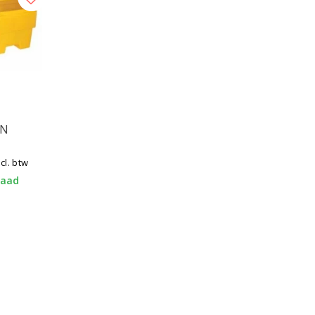
5N
ncl. btw
raad