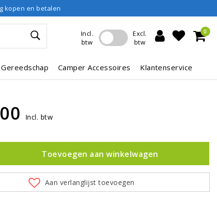
ig kopen en betalen
0
Incl.
Excl.
btw
btw
Gereedschap
Camper Accessoires
Klantenservice
,00
Incl. btw
Toevoegen aan winkelwagen
Aan verlanglijst toevoegen