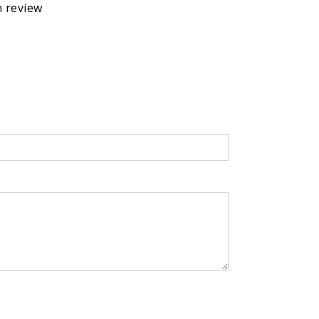
n review
l