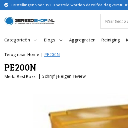
Bestellingen voor 15:00 besteld worden dezelfde dag verstuu
Categorieën
Blogs
Aggregraten
Reiniging
Terug naar Home
|
PE200N
PE200N
|
Schrijf je eigen review
Merk:
BestBoxx