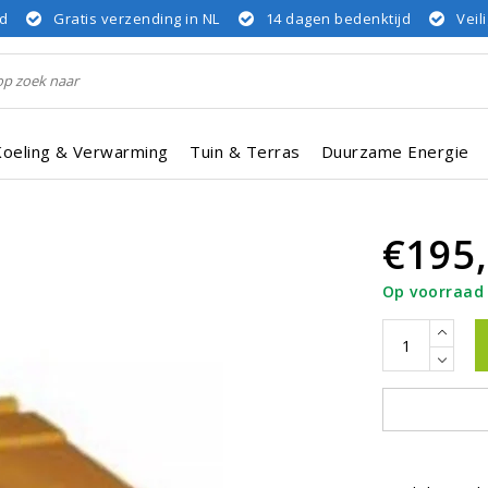
rd
Gratis verzending in NL
14 dagen bedenktijd
Veil
Koeling & Verwarming
Tuin & Terras
Duurzame Energie
€195
Op voorraad