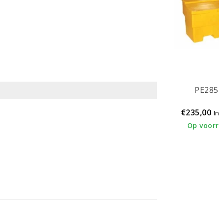
PE28
€235,00
I
Op voor