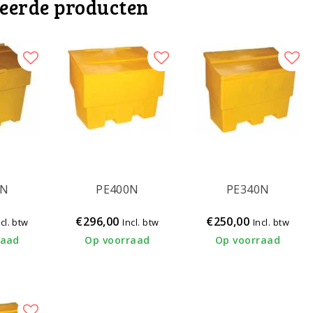
teerde producten
9N
PE400N
PE340N
€296,00
€250,00
ncl. btw
Incl. btw
Incl. btw
raad
Op voorraad
Op voorraad