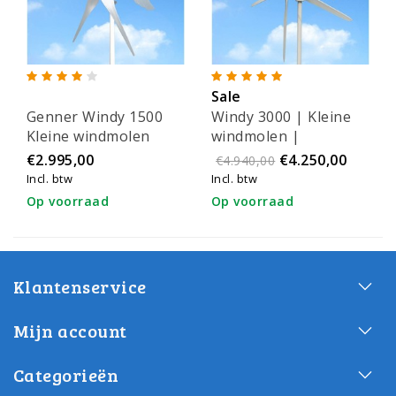
Sale
Genner Windy 1500
Windy 3000 | Kleine
Kleine windmolen
windmolen |
Windturbine
€2.995,00
€4.250,00
€4.940,00
Incl. btw
Incl. btw
Op voorraad
Op voorraad
Klantenservice
Mijn account
Categorieën