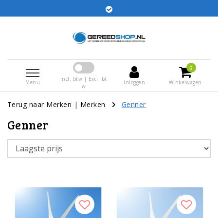
Bestellingen voor 15:00 besteld worden dezelfde dag
verstuurd
0
Incl. btw | Excl. bt
Menu
Inloggen
Winkelwagen
w
Terug naar Merken
|
Merken
Genner
Genner