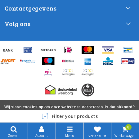
Contactgegevens
Volg ons
Copyright © 2026 - Gereedshop.nl | GRATIS verzending in
Wij slaan cookies op om onze website te verbeteren. Is dat akkoord?
Nederland! - All rights reserved - Realization
InStijl Media
Ja
Filter your products
Nee
Meer over cookies »
0
Zoeken
Account
Menu
Winkelwagen
Verlanglijst