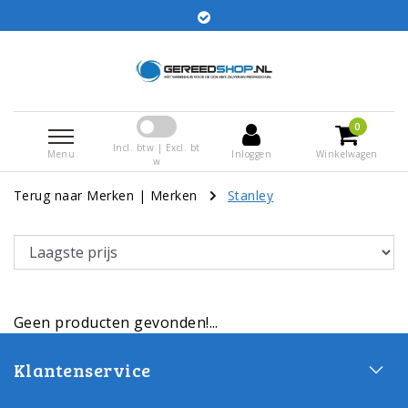
Bestellingen voor 15:00 besteld worden dezelfde dag
verstuurd
0
Incl. btw | Excl. bt
Menu
Inloggen
Winkelwagen
w
Terug naar Merken
|
Merken
Stanley
Geen producten gevonden!...
Klantenservice