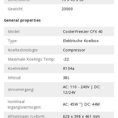
Gewicht:
23000
General properties
Model:
CoolerFreezer CFX 40
Type:
Elektrische Koelbox
Koeltechnologie:
Compressor
Maximale Koelings Temp:
-22
Koelmiddel:
R134a
Inhoud:
38L
AC: 110 - 240V | DC:
stroomingang:
12/24V
nominaal
AC: 45W "| DC: 44W
ingangsvermogen:
Afmetingen (LxBxH):
629 x 398 x 461 mm