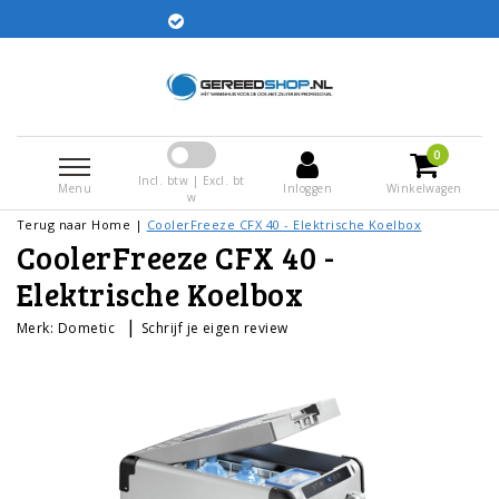
Gratis verz
besteld worden dezelfde dag
tuurd
0
Incl. btw | Excl. bt
Menu
Inloggen
Winkelwagen
w
Terug naar Home
|
CoolerFreeze CFX 40 - Elektrische Koelbox
CoolerFreeze CFX 40 -
Elektrische Koelbox
|
Merk:
Dometic
Schrijf je eigen review