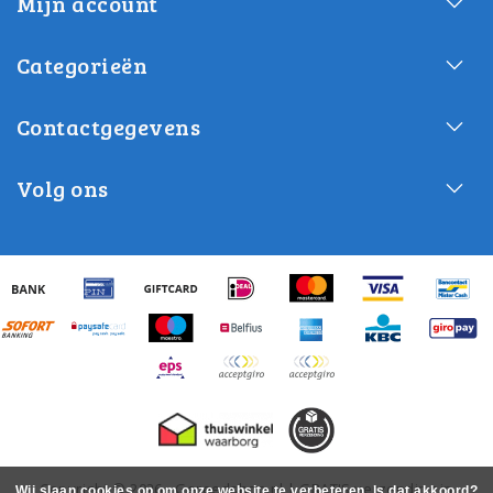
Mijn account
Categorieën
Contactgegevens
Volg ons
Copyright © 2026 - Gereedshop.nl | GRATIS verzending in
Wij slaan cookies op om onze website te verbeteren. Is dat akkoord?