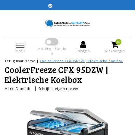
Gratis ve
 besteld worden dezelfde dag
rstuurd
0
Incl. btw | Excl. bt
Menu
Inloggen
Winkelwagen
w
Terug naar Home
|
CoolerFreeze CFX 95DZW | Elektrische Koelbox
CoolerFreeze CFX 95DZW |
Elektrische Koelbox
|
Merk:
Dometic
Schrijf je eigen review