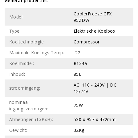
General properties
CoolerFreeze CFX
Model:
95ZDW
Type:
Elektrische Koelbox
Koeltechnologie:
Compressor
Maximale Koelings Temp:
-22
Koelmiddel:
R134a
Inhoud:
85L
AC: 110 - 240V | DC:
stroomingang:
12/24V
nominaal
75W
ingangsvermogen:
Afmetingen (LxBxH):
530 x 957 x 472mm
Gewicht:
32Kg