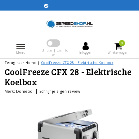
Gratis verze
esteld worden dezelfde dag
uurd
0
Incl. btw | Excl. bt
Menu
Inloggen
Winkelwagen
w
Terug naar Home
|
CoolFreeze CFX 28 - Elektrische Koelbox
CoolFreeze CFX 28 - Elektrische
Koelbox
|
Merk:
Dometic
Schrijf je eigen review