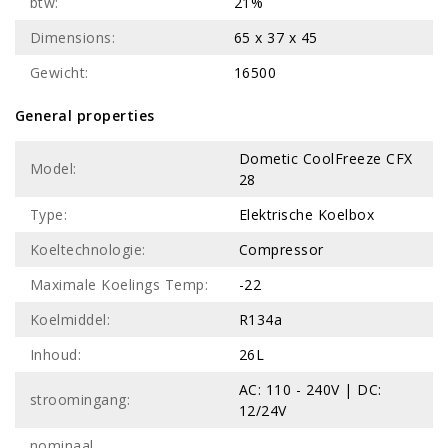
btw:
21%
Dimensions:
65 x 37 x 45
Gewicht:
16500
General properties
Dometic CoolFreeze CFX
Model:
28
Type:
Elektrische Koelbox
Koeltechnologie:
Compressor
Maximale Koelings Temp:
-22
Koelmiddel:
R134a
Inhoud:
26L
AC: 110 - 240V | DC:
stroomingang:
12/24V
nominaal