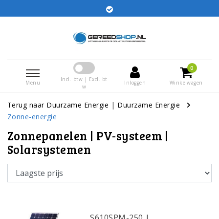
Bestellingen voor 15:00 besteld worden dezelfde dag
verstuurd
0
Incl. btw | Excl. bt
Menu
Inloggen
Winkelwagen
w
Terug naar Duurzame Energie
|
Duurzame Energie
Zonne-energie
Zonnepanelen | PV-systeem |
Solarsystemen
S610SPM-250 |