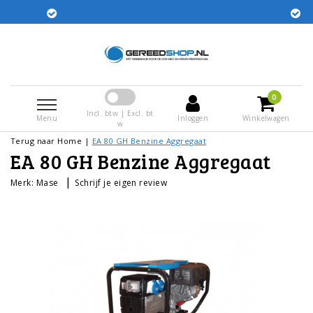
Gratis verzending in 
rden dezelfde dag
0
Incl. btw | Excl. bt
Menu
Inloggen
Winkelwagen
w
Terug naar Home
|
EA 80 GH Benzine Aggregaat
EA 80 GH Benzine Aggregaat
|
Merk:
Mase
Schrijf je eigen review