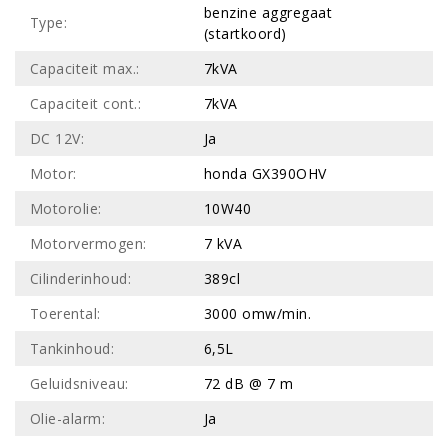
benzine aggregaat
Type:
(startkoord)
Capaciteit max.:
7kVA
Capaciteit cont.:
7kVA
DC 12V:
Ja
Motor:
honda GX390OHV
Motorolie:
10W40
Motorvermogen:
7 kVA
Cilinderinhoud:
389cl
Toerental:
3000 omw/min.
Tankinhoud:
6,5L
Geluidsniveau:
72 dB @ 7 m
Olie-alarm:
Ja