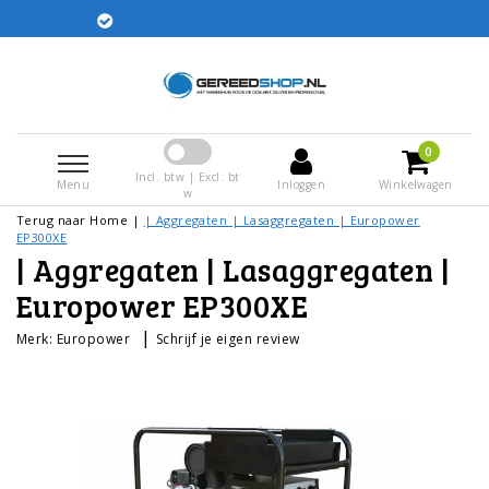
Gratis verzending i
worden dezelfde dag
0
Incl. btw | Excl. bt
Menu
Inloggen
Winkelwagen
w
Terug naar Home
|
| Aggregaten | Lasaggregaten | Europower
EP300XE
| Aggregaten | Lasaggregaten |
Europower EP300XE
|
Merk:
Europower
Schrijf je eigen review