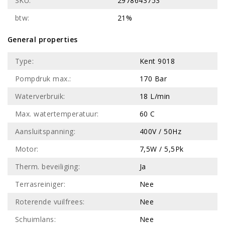
SKU:
2978643753
btw:
21%
General properties
Type:
Kent 9018
Pompdruk max.:
170 Bar
Waterverbruik:
18 L/min
Max. watertemperatuur:
60 C
Aansluitspanning:
400V / 50Hz
Motor:
7,5W / 5,5Pk
Therm. beveiliging:
Ja
Terrasreiniger:
Nee
Roterende vuilfrees:
Nee
Schuimlans:
Nee