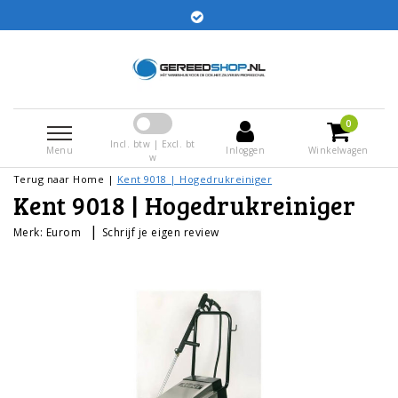
ingen voor 15:00 besteld worden dezelfde dag
verstuurd
0
Incl. btw | Excl. bt
Menu
Inloggen
Winkelwagen
w
Terug naar Home
|
Kent 9018 | Hogedrukreiniger
Kent 9018 | Hogedrukreiniger
|
Merk:
Eurom
Schrijf je eigen review