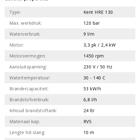
Type:
Kent HRE 130
Max. werkdruk:
120 bar
Waterverbruik:
9 l/m
Motor:
3,3 pk / 2,4 kW
Motorvermogen:
1450 rpm
Aansluitspanning:
230 V / 50 Hz
Watertemperatuur:
30 - 140 C
Brandercapaciteit:
53 kW/h
Brandstofverbruik:
6,8 l/h
Inhoud brandstoftank:
24 ltr
Materiaal kap:
RVS
Lengte hd-slang:
10 m