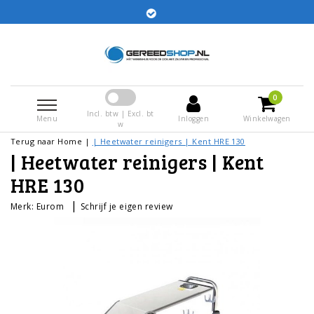
en voor 15:00 besteld worden dezelfde dag
verstuurd
0
Incl. btw | Excl. bt
Menu
Inloggen
Winkelwagen
w
Terug naar Home
|
| Heetwater reinigers | Kent HRE 130
| Heetwater reinigers | Kent
HRE 130
|
Merk:
Eurom
Schrijf je eigen review