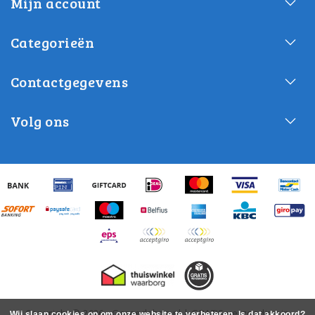
Mijn account
Categorieën
Contactgegevens
Volg ons
Copyright © 2026 - Gereedshop.nl | GRATIS verzending in
Wij slaan cookies op om onze website te verbeteren. Is dat akkoord?