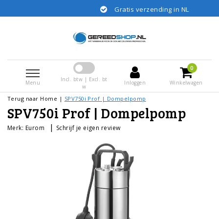
Gratis verzending in NL
0
Incl. btw | Excl. bt
Menu
Inloggen
Winkelwagen
w
Terug naar Home
|
SPV750i Prof | Dompelpomp
SPV750i Prof | Dompelpomp
|
Merk:
Eurom
Schrijf je eigen review