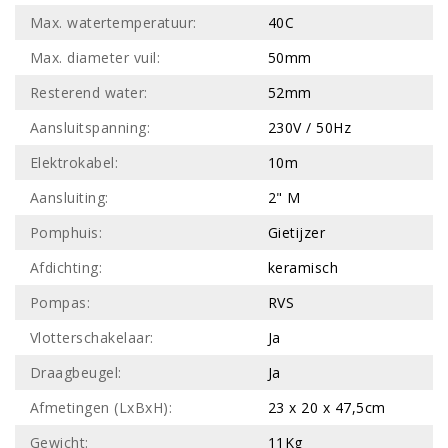
Max. watertemperatuur:
40C
Max. diameter vuil:
50mm
Resterend water:
52mm
Aansluitspanning:
230V / 50Hz
Elektrokabel:
10m
Aansluiting:
2" M
Pomphuis:
Gietijzer
Afdichting:
keramisch
Pompas:
RVS
Vlotterschakelaar:
Ja
Draagbeugel:
Ja
Afmetingen (LxBxH):
23 x 20 x 47,5cm
Gewicht:
11Kg