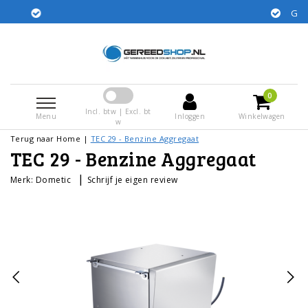
Gratis verzending in NL
n dezelfde dag
0
Incl. btw | Excl. bt
Menu
Inloggen
Winkelwagen
w
Terug naar Home
|
TEC 29 - Benzine Aggregaat
TEC 29 - Benzine Aggregaat
|
Merk:
Dometic
Schrijf je eigen review