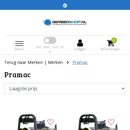
Bestellingen voor 15:00 besteld worden dezelfde dag
verstuurd
0
Incl. btw | Excl. bt
Menu
Inloggen
Winkelwagen
w
Terug naar Merken
|
Merken
Pramac
Pramac