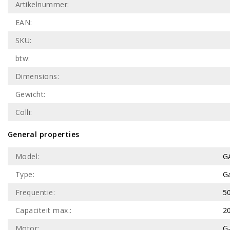
Artikelnummer:
EAN:
SKU:
btw:
Dimensions:
Gewicht:
Colli:
General properties
Model:
G
Type:
Ga
Frequentie:
5
Capaciteit max.:
2
Motor:
G