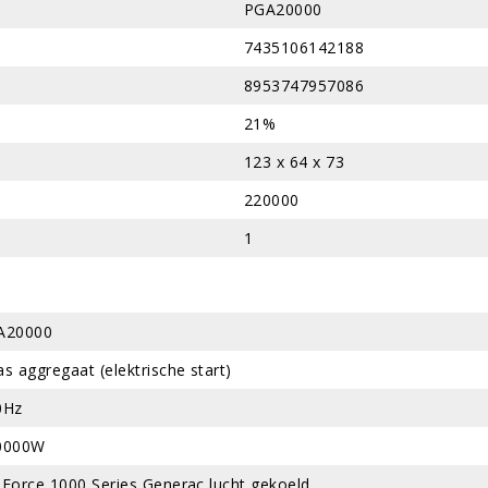
PGA20000
7435106142188
8953747957086
21%
123 x 64 x 73
220000
1
A20000
s aggregaat (elektrische start)
0Hz
0000W
-Force 1000 Series Generac lucht gekoeld