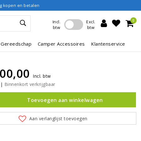
ig kopen en betalen
0
Incl.
Excl.
btw
btw
Gereedschap
Camper Accessoires
Klantenservice
00,00
Incl. btw
|
Binnenkort verkrijgbaar
Toevoegen aan winkelwagen
Aan verlanglijst toevoegen