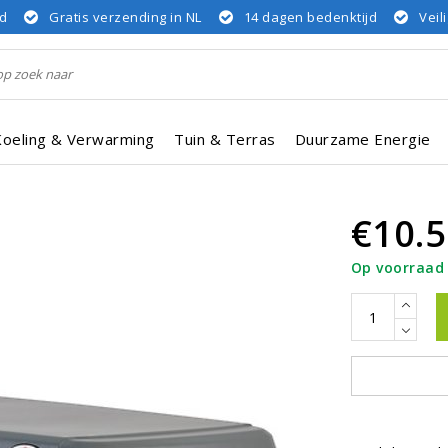
rd
Gratis verzending in NL
14 dagen bedenktijd
Veil
Koeling & Verwarming
Tuin & Terras
Duurzame Energie
€10.5
Op voorraad