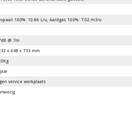
ropaan 100%: 10.86 L/u, Aardgas 100%: 7.02 m3/u
7dB @ 7m
232 x 648 x 733 mm
20Kg
jaar
igen service werkplaats
anwezig