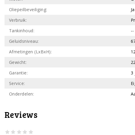
Oliepeilbeveiliging:
Ja
Verbruik:
P
Tankinhoud:
--
Geluidsniveau:
6
Afmetingen (LxBxH):
1
Gewicht:
2
Garantie:
3 
Service:
E
Onderdelen:
A
Reviews